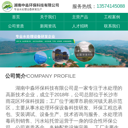
13574145088
服务热线：
首页
关于我们
主营产品
工程案例
公司资质
新闻资讯
人才招聘
联系我们
COMPANY PROFILE
公司简介
/
湖南中淼环保科技有限公司是一家专注于水处理的
高新技术企业，成立于2018年，公司总部位于长沙市
雨花区环保科技园；工厂位于湘潭市易俗河镇天易示范
区，主要从事水处理环保设备科技研发、环保工程总承
包、安装调试、设备生产、技术咨询与服务、水处理消
毒药剂销售、污水站托管运营于一身的综合性环保公
司，公司资质齐全，各种配套设施完善。 工厂主要生