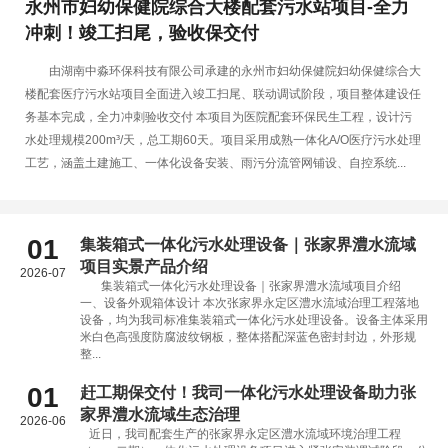
永州市妇幼保健院综合大楼配套污水站项目-全力
冲刺！竣工扫尾，验收保交付
由湖南中淼环保科技有限公司承建的永州市妇幼保健院妇幼保健综合大
楼配套医疗污水站项目全面进入竣工扫尾、联动调试阶段，项目整体建设任
务基本完成，全力冲刺验收交付 本项目为医院配套环保民生工程，设计污
水处理规模200m³/天，总工期60天。项目采用成熟一体化A/O医疗污水处理
工艺，涵盖土建施工、一体化设备安装、雨污分流管网铺设、自控系统...
01
集装箱式一体化污水处理设备｜张家界澧水流域
项目实景产品介绍
2026-07
集装箱式一体化污水处理设备｜张家界澧水流域项目介绍
一、设备外观箱体设计 本次张家界永定区澧水流域治理工程落地
设备，均为我司标准集装箱式一体化污水处理设备。设备主体采用
米白色高强度防腐波纹钢板，整体搭配深蓝色密封封边，外形规
整...
01
赶工期保交付！我司一体化污水处理设备助力张
家界澧水流域生态治理
2026-06
近日，我司配套生产的张家界永定区澧水流域环境治理工程