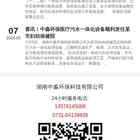
（一、二期）一体化污水处理设备项目进入紧张安装调试阶段。公
司安装师傅们抢抓进度、加班加点施工安装，全力保障设备如期交
付投运，助力区域水环境综合治理工作落地见效。 本项目为国
家重点生态...
07
喜讯！中淼环保医疗污水一体化设备顺利发往某
市妇幼保健院
2026-05
5月5日，湖南中淼环保科技有限公司为某市妇幼保健院定制的医
疗污水一体化处理设备，已顺利完成生产、检测，正式装车发运，
全力推进项目落地投用。 此次供货的一体化污水处理设备，专为
医疗机构污水特性研发，采用成熟达标处理工艺，严格执行医疗机
构水污染排放标准，具备全自动运行、耐腐蚀、...
湖南中淼环保科技有限公司
24小时服务电话:
13574145088
0731-84139839