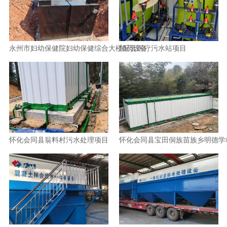
永州市妇幼保健院妇幼保健综合大楼配套医疗污水站项目
加药设备
怀化会同县翁料村污水处理项目
怀化会同县宝田侗族苗族乡明德学