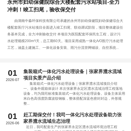
永州市妇幼保健院综合大楼配套污水站项目-全力
冲刺！竣工扫尾，验收保交付
由湖南中淼环保科技有限公司承建的永州市妇幼保健院妇幼保健综合大
楼配套医疗污水站项目全面进入竣工扫尾、联动调试阶段，项目整体建设任
务基本完成，全力冲刺验收交付 本项目为医院配套环保民生工程，设计污
水处理规模200m³/天，总工期60天。项目采用成熟一体化A/O医疗污水处理
工艺，涵盖土建施工、一体化设备安装、雨污分流管网铺设、自控系统...
01
集装箱式一体化污水处理设备｜张家界澧水流域
项目实景产品介绍
2026-07
集装箱式一体化污水处理设备｜张家界澧水流域项目介绍
一、设备外观箱体设计 本次张家界永定区澧水流域治理工程落地
设备，均为我司标准集装箱式一体化污水处理设备。设备主体采用
米白色高强度防腐波纹钢板，整体搭配深蓝色密封封边，外形规
整...
01
赶工期保交付！我司一体化污水处理设备助力张
家界澧水流域生态治理
2026-06
近日，我司配套生产的张家界永定区澧水流域环境治理工程