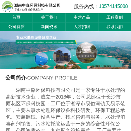
13574145088
服务热线：
首页
关于我们
主营产品
工程案例
公司资质
新闻资讯
人才招聘
联系我们
COMPANY PROFILE
公司简介
/
湖南中淼环保科技有限公司是一家专注于水处理的
高新技术企业，成立于2018年，公司总部位于长沙市
雨花区环保科技园；工厂位于湘潭市易俗河镇天易示范
区，主要从事水处理环保设备科技研发、环保工程总承
包、安装调试、设备生产、技术咨询与服务、水处理消
毒药剂销售、污水站托管运营于一身的综合性环保公
司，公司资质齐全，各种配套设施完善。 工厂主要生