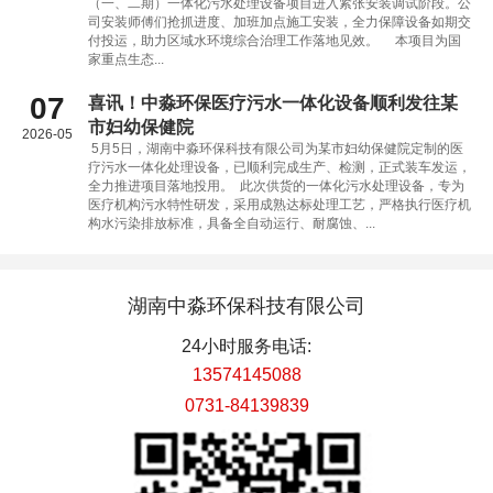
（一、二期）一体化污水处理设备项目进入紧张安装调试阶段。公
司安装师傅们抢抓进度、加班加点施工安装，全力保障设备如期交
付投运，助力区域水环境综合治理工作落地见效。 本项目为国
家重点生态...
07
喜讯！中淼环保医疗污水一体化设备顺利发往某
市妇幼保健院
2026-05
5月5日，湖南中淼环保科技有限公司为某市妇幼保健院定制的医
疗污水一体化处理设备，已顺利完成生产、检测，正式装车发运，
全力推进项目落地投用。 此次供货的一体化污水处理设备，专为
医疗机构污水特性研发，采用成熟达标处理工艺，严格执行医疗机
构水污染排放标准，具备全自动运行、耐腐蚀、...
湖南中淼环保科技有限公司
24小时服务电话:
13574145088
0731-84139839