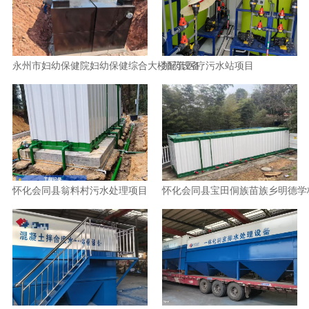
永州市妇幼保健院妇幼保健综合大楼配套医疗污水站项目
加药设备
怀化会同县翁料村污水处理项目
怀化会同县宝田侗族苗族乡明德学