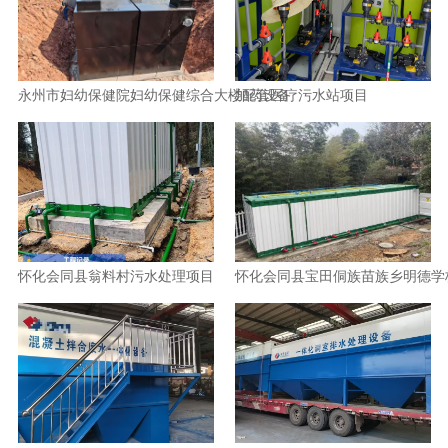
永州市妇幼保健院妇幼保健综合大楼配套医疗污水站项目
加药设备
怀化会同县翁料村污水处理项目
怀化会同县宝田侗族苗族乡明德学