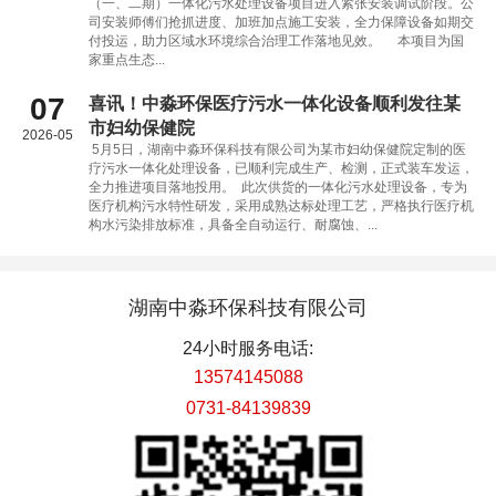
（一、二期）一体化污水处理设备项目进入紧张安装调试阶段。公
司安装师傅们抢抓进度、加班加点施工安装，全力保障设备如期交
付投运，助力区域水环境综合治理工作落地见效。 本项目为国
家重点生态...
07
喜讯！中淼环保医疗污水一体化设备顺利发往某
市妇幼保健院
2026-05
5月5日，湖南中淼环保科技有限公司为某市妇幼保健院定制的医
疗污水一体化处理设备，已顺利完成生产、检测，正式装车发运，
全力推进项目落地投用。 此次供货的一体化污水处理设备，专为
医疗机构污水特性研发，采用成熟达标处理工艺，严格执行医疗机
构水污染排放标准，具备全自动运行、耐腐蚀、...
湖南中淼环保科技有限公司
24小时服务电话:
13574145088
0731-84139839