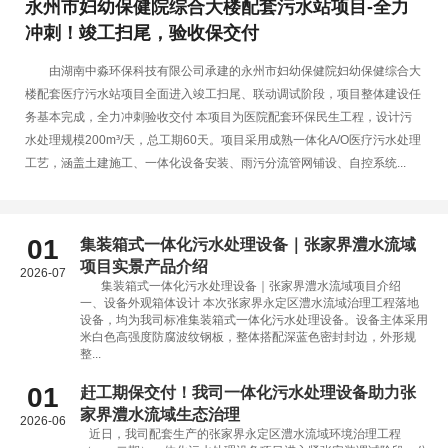
永州市妇幼保健院综合大楼配套污水站项目-全力
冲刺！竣工扫尾，验收保交付
由湖南中淼环保科技有限公司承建的永州市妇幼保健院妇幼保健综合大
楼配套医疗污水站项目全面进入竣工扫尾、联动调试阶段，项目整体建设任
务基本完成，全力冲刺验收交付 本项目为医院配套环保民生工程，设计污
水处理规模200m³/天，总工期60天。项目采用成熟一体化A/O医疗污水处理
工艺，涵盖土建施工、一体化设备安装、雨污分流管网铺设、自控系统...
01
集装箱式一体化污水处理设备｜张家界澧水流域
项目实景产品介绍
2026-07
集装箱式一体化污水处理设备｜张家界澧水流域项目介绍
一、设备外观箱体设计 本次张家界永定区澧水流域治理工程落地
设备，均为我司标准集装箱式一体化污水处理设备。设备主体采用
米白色高强度防腐波纹钢板，整体搭配深蓝色密封封边，外形规
整...
01
赶工期保交付！我司一体化污水处理设备助力张
家界澧水流域生态治理
2026-06
近日，我司配套生产的张家界永定区澧水流域环境治理工程