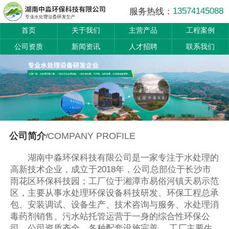
13574145088
服务热线：
首页
关于我们
主营产品
工程案例
公司资质
新闻资讯
人才招聘
联系我们
COMPANY PROFILE
公司简介
/
湖南中淼环保科技有限公司是一家专注于水处理的
高新技术企业，成立于2018年，公司总部位于长沙市
雨花区环保科技园；工厂位于湘潭市易俗河镇天易示范
区，主要从事水处理环保设备科技研发、环保工程总承
包、安装调试、设备生产、技术咨询与服务、水处理消
毒药剂销售、污水站托管运营于一身的综合性环保公
司，公司资质齐全，各种配套设施完善。 工厂主要生