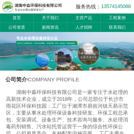
13574145088
服务热线：
首页
关于我们
主营产品
工程案例
公司资质
新闻资讯
人才招聘
联系我们
COMPANY PROFILE
公司简介
/
湖南中淼环保科技有限公司是一家专注于水处理的
高新技术企业，成立于2018年，公司总部位于长沙市
雨花区环保科技园；工厂位于湘潭市易俗河镇天易示范
区，主要从事水处理环保设备科技研发、环保工程总承
包、安装调试、设备生产、技术咨询与服务、水处理消
毒药剂销售、污水站托管运营于一身的综合性环保公
司，公司资质齐全，各种配套设施完善。 工厂主要生