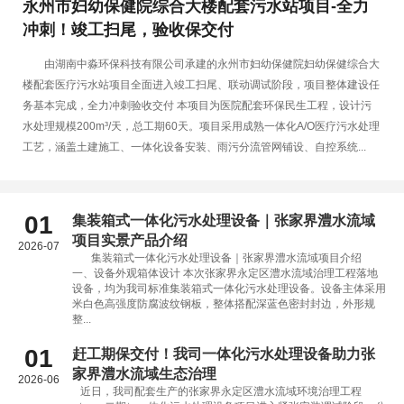
永州市妇幼保健院综合大楼配套污水站项目-全力
冲刺！竣工扫尾，验收保交付
由湖南中淼环保科技有限公司承建的永州市妇幼保健院妇幼保健综合大
楼配套医疗污水站项目全面进入竣工扫尾、联动调试阶段，项目整体建设任
务基本完成，全力冲刺验收交付 本项目为医院配套环保民生工程，设计污
水处理规模200m³/天，总工期60天。项目采用成熟一体化A/O医疗污水处理
工艺，涵盖土建施工、一体化设备安装、雨污分流管网铺设、自控系统...
01
集装箱式一体化污水处理设备｜张家界澧水流域
项目实景产品介绍
2026-07
集装箱式一体化污水处理设备｜张家界澧水流域项目介绍
一、设备外观箱体设计 本次张家界永定区澧水流域治理工程落地
设备，均为我司标准集装箱式一体化污水处理设备。设备主体采用
米白色高强度防腐波纹钢板，整体搭配深蓝色密封封边，外形规
整...
01
赶工期保交付！我司一体化污水处理设备助力张
家界澧水流域生态治理
2026-06
近日，我司配套生产的张家界永定区澧水流域环境治理工程