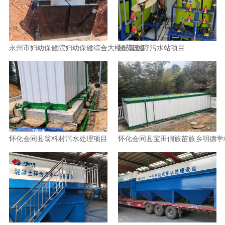
永州市妇幼保健院妇幼保健综合大楼配套医疗污水站项目
加药设备
怀化会同县翁料村污水处理项目
怀化会同县宝田侗族苗族乡明德学