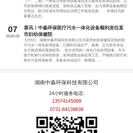
（一、二期）一体化污水处理设备项目进入紧张安装调试阶段。公
司安装师傅们抢抓进度、加班加点施工安装，全力保障设备如期交
付投运，助力区域水环境综合治理工作落地见效。 本项目为国
家重点生态...
07
喜讯！中淼环保医疗污水一体化设备顺利发往某
市妇幼保健院
2026-05
5月5日，湖南中淼环保科技有限公司为某市妇幼保健院定制的医
疗污水一体化处理设备，已顺利完成生产、检测，正式装车发运，
全力推进项目落地投用。 此次供货的一体化污水处理设备，专为
医疗机构污水特性研发，采用成熟达标处理工艺，严格执行医疗机
构水污染排放标准，具备全自动运行、耐腐蚀、...
湖南中淼环保科技有限公司
24小时服务电话:
13574145088
0731-84139839