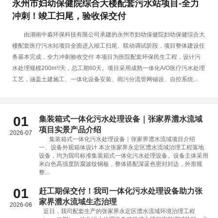
永州市妇幼保健院综合大楼配套污水站项目-全力
冲刺！竣工扫尾，验收保交付
由湖南中淼环保科技有限公司承建的永州市妇幼保健院妇幼保健综合大
楼配套医疗污水站项目全面进入竣工扫尾、联动调试阶段，项目整体建设任
务基本完成，全力冲刺验收交付 本项目为医院配套环保民生工程，设计污
水处理规模200m³/天，总工期60天。项目采用成熟一体化A/O医疗污水处理
工艺，涵盖土建施工、一体化设备安装、雨污分流管网铺设、自控系统...
01
集装箱式一体化污水处理设备｜张家界澧水流域
项目实景产品介绍
2026-07
集装箱式一体化污水处理设备｜张家界澧水流域项目介绍
一、设备外观箱体设计 本次张家界永定区澧水流域治理工程落地
设备，均为我司标准集装箱式一体化污水处理设备。设备主体采用
米白色高强度防腐波纹钢板，整体搭配深蓝色密封封边，外形规
整...
01
赶工期保交付！我司一体化污水处理设备助力张
家界澧水流域生态治理
2026-06
近日，我司配套生产的张家界永定区澧水流域环境治理工程