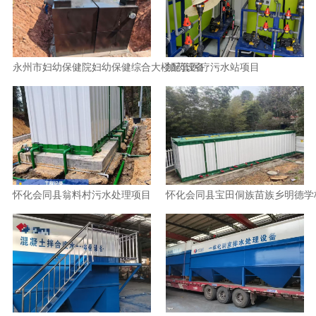
永州市妇幼保健院妇幼保健综合大楼配套医疗污水站项目
加药设备
怀化会同县翁料村污水处理项目
怀化会同县宝田侗族苗族乡明德学