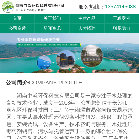
13574145088
服务热线：
首页
关于我们
主营产品
工程案例
公司资质
新闻资讯
人才招聘
联系我们
COMPANY PROFILE
公司简介
/
湖南中淼环保科技有限公司是一家专注于水处理的
高新技术企业，成立于2018年，公司总部位于长沙市
雨花区环保科技园；工厂位于湘潭市易俗河镇天易示范
区，主要从事水处理环保设备科技研发、环保工程总承
包、安装调试、设备生产、技术咨询与服务、水处理消
毒药剂销售、污水站托管运营于一身的综合性环保公
司，公司资质齐全，各种配套设施完善。 工厂主要生