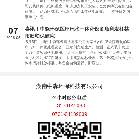
（一、二期）一体化污水处理设备项目进入紧张安装调试阶段。公
司安装师傅们抢抓进度、加班加点施工安装，全力保障设备如期交
付投运，助力区域水环境综合治理工作落地见效。 本项目为国
家重点生态...
07
喜讯！中淼环保医疗污水一体化设备顺利发往某
市妇幼保健院
2026-05
5月5日，湖南中淼环保科技有限公司为某市妇幼保健院定制的医
疗污水一体化处理设备，已顺利完成生产、检测，正式装车发运，
全力推进项目落地投用。 此次供货的一体化污水处理设备，专为
医疗机构污水特性研发，采用成熟达标处理工艺，严格执行医疗机
构水污染排放标准，具备全自动运行、耐腐蚀、...
湖南中淼环保科技有限公司
24小时服务电话:
13574145088
0731-84139839