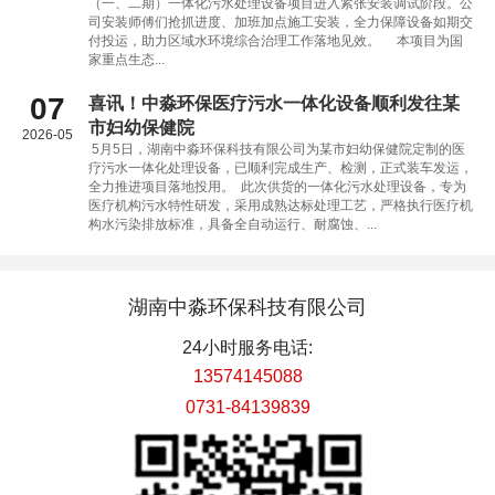
（一、二期）一体化污水处理设备项目进入紧张安装调试阶段。公
司安装师傅们抢抓进度、加班加点施工安装，全力保障设备如期交
付投运，助力区域水环境综合治理工作落地见效。 本项目为国
家重点生态...
07
喜讯！中淼环保医疗污水一体化设备顺利发往某
市妇幼保健院
2026-05
5月5日，湖南中淼环保科技有限公司为某市妇幼保健院定制的医
疗污水一体化处理设备，已顺利完成生产、检测，正式装车发运，
全力推进项目落地投用。 此次供货的一体化污水处理设备，专为
医疗机构污水特性研发，采用成熟达标处理工艺，严格执行医疗机
构水污染排放标准，具备全自动运行、耐腐蚀、...
湖南中淼环保科技有限公司
24小时服务电话:
13574145088
0731-84139839