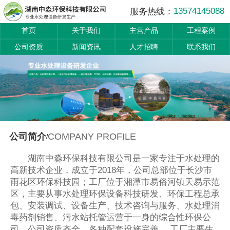
13574145088
服务热线：
首页
关于我们
主营产品
工程案例
公司资质
新闻资讯
人才招聘
联系我们
COMPANY PROFILE
公司简介
/
湖南中淼环保科技有限公司是一家专注于水处理的
高新技术企业，成立于2018年，公司总部位于长沙市
雨花区环保科技园；工厂位于湘潭市易俗河镇天易示范
区，主要从事水处理环保设备科技研发、环保工程总承
包、安装调试、设备生产、技术咨询与服务、水处理消
毒药剂销售、污水站托管运营于一身的综合性环保公
司，公司资质齐全，各种配套设施完善。 工厂主要生