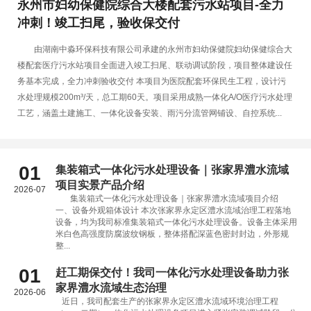
永州市妇幼保健院综合大楼配套污水站项目-全力
冲刺！竣工扫尾，验收保交付
由湖南中淼环保科技有限公司承建的永州市妇幼保健院妇幼保健综合大
楼配套医疗污水站项目全面进入竣工扫尾、联动调试阶段，项目整体建设任
务基本完成，全力冲刺验收交付 本项目为医院配套环保民生工程，设计污
水处理规模200m³/天，总工期60天。项目采用成熟一体化A/O医疗污水处理
工艺，涵盖土建施工、一体化设备安装、雨污分流管网铺设、自控系统...
01
集装箱式一体化污水处理设备｜张家界澧水流域
项目实景产品介绍
2026-07
集装箱式一体化污水处理设备｜张家界澧水流域项目介绍
一、设备外观箱体设计 本次张家界永定区澧水流域治理工程落地
设备，均为我司标准集装箱式一体化污水处理设备。设备主体采用
米白色高强度防腐波纹钢板，整体搭配深蓝色密封封边，外形规
整...
01
赶工期保交付！我司一体化污水处理设备助力张
家界澧水流域生态治理
2026-06
近日，我司配套生产的张家界永定区澧水流域环境治理工程