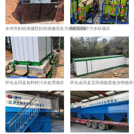
永州市妇幼保健院妇幼保健综合大楼配套医疗污水站项目
加药设备
怀化会同县翁料村污水处理项目
怀化会同县宝田侗族苗族乡明德学