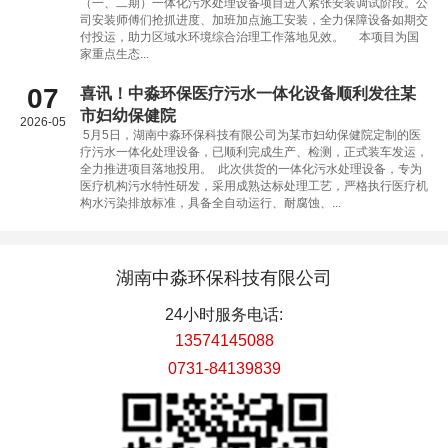
（一、二期）一体化污水处理设备项目进入紧张安装调试阶段。公
司安装师傅们抢抓进度、加班加点施工安装，全力保障设备如期交
付投运，助力区域水环境综合治理工作落地见效。 本项目为国
家重点生态...
07
喜讯！中淼环保医疗污水一体化设备顺利发往某
市妇幼保健院
2026-05
5月5日，湖南中淼环保科技有限公司为某市妇幼保健院定制的医
疗污水一体化处理设备，已顺利完成生产、检测，正式装车发运，
全力推进项目落地投用。 此次供货的一体化污水处理设备，专为
医疗机构污水特性研发，采用成熟达标处理工艺，严格执行医疗机
构水污染排放标准，具备全自动运行、耐腐蚀、...
湖南中淼环保科技有限公司
24小时服务电话:
13574145088
0731-84139839