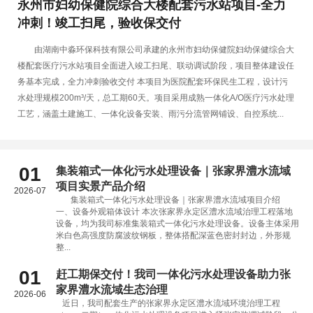
永州市妇幼保健院综合大楼配套污水站项目-全力
冲刺！竣工扫尾，验收保交付
由湖南中淼环保科技有限公司承建的永州市妇幼保健院妇幼保健综合大
楼配套医疗污水站项目全面进入竣工扫尾、联动调试阶段，项目整体建设任
务基本完成，全力冲刺验收交付 本项目为医院配套环保民生工程，设计污
水处理规模200m³/天，总工期60天。项目采用成熟一体化A/O医疗污水处理
工艺，涵盖土建施工、一体化设备安装、雨污分流管网铺设、自控系统...
01
集装箱式一体化污水处理设备｜张家界澧水流域
项目实景产品介绍
2026-07
集装箱式一体化污水处理设备｜张家界澧水流域项目介绍
一、设备外观箱体设计 本次张家界永定区澧水流域治理工程落地
设备，均为我司标准集装箱式一体化污水处理设备。设备主体采用
米白色高强度防腐波纹钢板，整体搭配深蓝色密封封边，外形规
整...
01
赶工期保交付！我司一体化污水处理设备助力张
家界澧水流域生态治理
2026-06
近日，我司配套生产的张家界永定区澧水流域环境治理工程