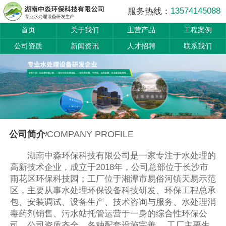
13574145088
服务热线：
首页
关于我们
主营产品
工程案例
公司资质
新闻资讯
人才招聘
联系我们
COMPANY PROFILE
公司简介
/
湖南中淼环保科技有限公司是一家专注于水处理的
高新技术企业，成立于2018年，公司总部位于长沙市
雨花区环保科技园；工厂位于湘潭市易俗河镇天易示范
区，主要从事水处理环保设备科技研发、环保工程总承
包、安装调试、设备生产、技术咨询与服务、水处理消
毒药剂销售、污水站托管运营于一身的综合性环保公
司，公司资质齐全，各种配套设施完善。 工厂主要生