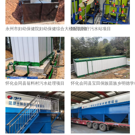
永州市妇幼保健院妇幼保健综合大楼配套医疗污水站项目
加药设备
怀化会同县翁料村污水处理项目
怀化会同县宝田侗族苗族乡明德学