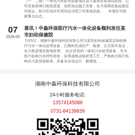
（一、二期）一体化污水处理设备项目进入紧张安装调试阶段。公
司安装师傅们抢抓进度、加班加点施工安装，全力保障设备如期交
付投运，助力区域水环境综合治理工作落地见效。 本项目为国
家重点生态...
07
喜讯！中淼环保医疗污水一体化设备顺利发往某
市妇幼保健院
2026-05
5月5日，湖南中淼环保科技有限公司为某市妇幼保健院定制的医
疗污水一体化处理设备，已顺利完成生产、检测，正式装车发运，
全力推进项目落地投用。 此次供货的一体化污水处理设备，专为
医疗机构污水特性研发，采用成熟达标处理工艺，严格执行医疗机
构水污染排放标准，具备全自动运行、耐腐蚀、...
湖南中淼环保科技有限公司
24小时服务电话:
13574145088
0731-84139839