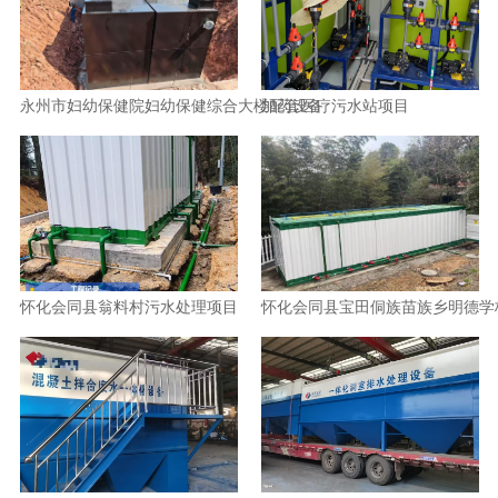
永州市妇幼保健院妇幼保健综合大楼配套医疗污水站项目
加药设备
怀化会同县翁料村污水处理项目
怀化会同县宝田侗族苗族乡明德学