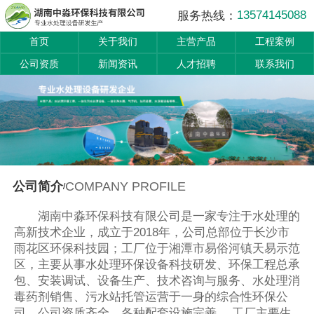
13574145088
服务热线：
首页
关于我们
主营产品
工程案例
公司资质
新闻资讯
人才招聘
联系我们
COMPANY PROFILE
公司简介
/
湖南中淼环保科技有限公司是一家专注于水处理的
高新技术企业，成立于2018年，公司总部位于长沙市
雨花区环保科技园；工厂位于湘潭市易俗河镇天易示范
区，主要从事水处理环保设备科技研发、环保工程总承
包、安装调试、设备生产、技术咨询与服务、水处理消
毒药剂销售、污水站托管运营于一身的综合性环保公
司，公司资质齐全，各种配套设施完善。 工厂主要生