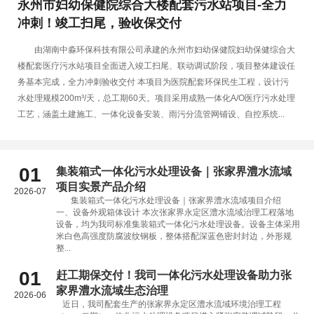
永州市妇幼保健院综合大楼配套污水站项目-全力
冲刺！竣工扫尾，验收保交付
由湖南中淼环保科技有限公司承建的永州市妇幼保健院妇幼保健综合大
楼配套医疗污水站项目全面进入竣工扫尾、联动调试阶段，项目整体建设任
务基本完成，全力冲刺验收交付 本项目为医院配套环保民生工程，设计污
水处理规模200m³/天，总工期60天。项目采用成熟一体化A/O医疗污水处理
工艺，涵盖土建施工、一体化设备安装、雨污分流管网铺设、自控系统...
01
集装箱式一体化污水处理设备｜张家界澧水流域
项目实景产品介绍
2026-07
集装箱式一体化污水处理设备｜张家界澧水流域项目介绍
一、设备外观箱体设计 本次张家界永定区澧水流域治理工程落地
设备，均为我司标准集装箱式一体化污水处理设备。设备主体采用
米白色高强度防腐波纹钢板，整体搭配深蓝色密封封边，外形规
整...
01
赶工期保交付！我司一体化污水处理设备助力张
家界澧水流域生态治理
2026-06
近日，我司配套生产的张家界永定区澧水流域环境治理工程