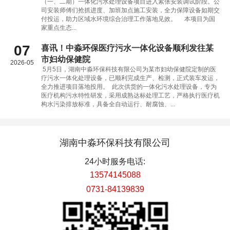
（一、二期）一体化污水处理设备项目进入紧张安装调试阶段。公
司安装师傅们抢抓进度、加班加点施工安装，全力保障设备如期交
付投运，助力区域水环境综合治理工作落地见效。 本项目为国
家重点生态...
07
喜讯！中淼环保医疗污水一体化设备顺利发往某
市妇幼保健院
2026-05
5月5日，湖南中淼环保科技有限公司为某市妇幼保健院定制的医
疗污水一体化处理设备，已顺利完成生产、检测，正式装车发运，
全力推进项目落地投用。 此次供货的一体化污水处理设备，专为
医疗机构污水特性研发，采用成熟达标处理工艺，严格执行医疗机
构水污染排放标准，具备全自动运行、耐腐蚀、...
湖南中淼环保科技有限公司
24小时服务电话:
13574145088
0731-84139839