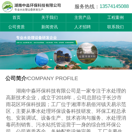
13574145088
服务热线：
首页
关于我们
主营产品
工程案例
公司资质
新闻资讯
人才招聘
联系我们
COMPANY PROFILE
公司简介
/
湖南中淼环保科技有限公司是一家专注于水处理的
高新技术企业，成立于2018年，公司总部位于长沙市
雨花区环保科技园；工厂位于湘潭市易俗河镇天易示范
区，主要从事水处理环保设备科技研发、环保工程总承
包、安装调试、设备生产、技术咨询与服务、水处理消
毒药剂销售、污水站托管运营于一身的综合性环保公
司，公司资质齐全，各种配套设施完善。 工厂主要生