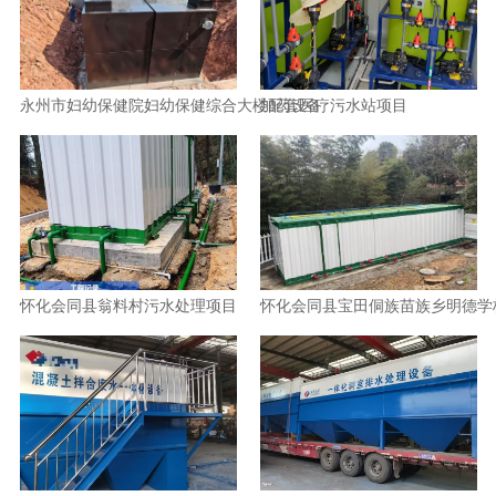
永州市妇幼保健院妇幼保健综合大楼配套医疗污水站项目
加药设备
怀化会同县翁料村污水处理项目
怀化会同县宝田侗族苗族乡明德学