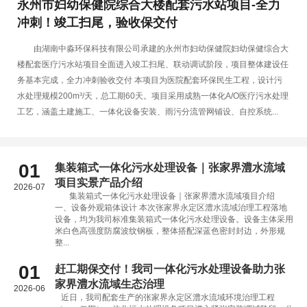
永州市妇幼保健院综合大楼配套污水站项目-全力
冲刺！竣工扫尾，验收保交付
由湖南中淼环保科技有限公司承建的永州市妇幼保健院妇幼保健综合大
楼配套医疗污水站项目全面进入竣工扫尾、联动调试阶段，项目整体建设任
务基本完成，全力冲刺验收交付 本项目为医院配套环保民生工程，设计污
水处理规模200m³/天，总工期60天。项目采用成熟一体化A/O医疗污水处理
工艺，涵盖土建施工、一体化设备安装、雨污分流管网铺设、自控系统...
01
集装箱式一体化污水处理设备｜张家界澧水流域
项目实景产品介绍
2026-07
集装箱式一体化污水处理设备｜张家界澧水流域项目介绍
一、设备外观箱体设计 本次张家界永定区澧水流域治理工程落地
设备，均为我司标准集装箱式一体化污水处理设备。设备主体采用
米白色高强度防腐波纹钢板，整体搭配深蓝色密封封边，外形规
整...
01
赶工期保交付！我司一体化污水处理设备助力张
家界澧水流域生态治理
2026-06
近日，我司配套生产的张家界永定区澧水流域环境治理工程